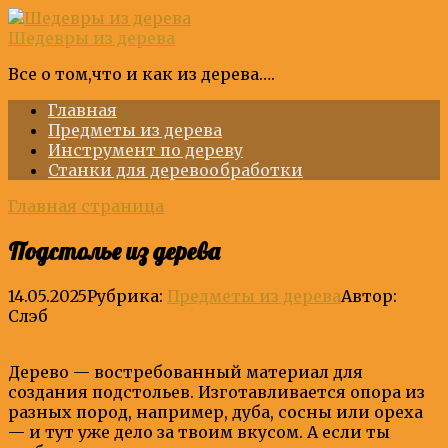
Перейти
к
Шедевры из дерева
контенту
Все о том,что и как из дерева….
Главная
Предметы из дерева
Инструмент по дереву
Станки для деревообработки
Главная страница
Подстолье из дерева
14.05.2025
Рубрика:
Предметы из дерева
Автор:
Слэб
Дерево — востребованный материал для
создания подстольев. Изготавливается опора из
разных пород, например, дуба, сосны или ореха
— и тут уже дело за твоим вкусом. А если ты